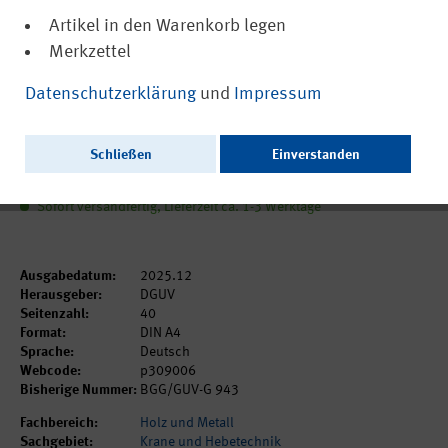
Artikel in den Warenkorb legen
Merkzettel
(PDF, barrierefrei)
DGUV Grundsatz 309-006
Datenschutzerklärung
und
Impressum
Prüfbuch für den Kran
Schließen
Einverstanden
7,95 €
inkl. MwSt.
zzgl. Versandkosten
Sofort versandfertig, Lieferzeit ca. 1-3 Werktage
Ausgabedatum:
2025.12
Herausgeber:
DGUV
Seitenzahl:
40
Format:
DIN A4
Sprache:
Deutsch
Webcode:
p309006
Bisherige Nummer:
BGG/GUV-G 943
Fachbereich:
Holz und Metall
Sachgebiet:
Krane und Hebetechnik