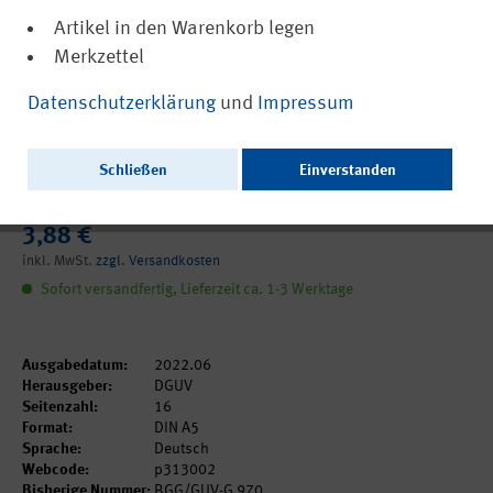
Artikel in den Warenkorb legen
Merkzettel
(PDF, barrierefrei)
DGUV Grundsatz 313-002
Datenschutzerklärung
und
Impressum
Auswahl, Ausbildung und Beauftragung
von Fach­kundigen zum Freimessen nach
Schließen
Einverstanden
DGUV Regel 113-004
3,88 €
inkl. MwSt.
zzgl. Versandkosten
Sofort versandfertig, Lieferzeit ca. 1-3 Werktage
Ausgabedatum:
2022.06
Herausgeber:
DGUV
Seitenzahl:
16
Format:
DIN A5
Sprache:
Deutsch
Webcode:
p313002
Bisherige Nummer:
BGG/GUV-G 970