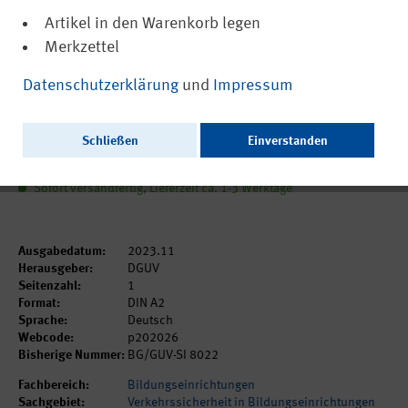
Artikel in den Warenkorb legen
Merkzettel
(PDF, barrierefrei)
DGUV Information 202-026
Datenschutzerklärung
und
Impressum
Plakat: Profis fahren mit Helm
Schließen
Einverstanden
2,90 €
inkl. MwSt.
zzgl. Versandkosten
Sofort versandfertig, Lieferzeit ca. 1-3 Werktage
Ausgabedatum:
2023.11
Herausgeber:
DGUV
Seitenzahl:
1
Format:
DIN A2
Sprache:
Deutsch
Webcode:
p202026
Bisherige Nummer:
BG/GUV-SI 8022
Fachbereich:
Bildungseinrichtungen
Sachgebiet:
Verkehrssicherheit in Bildungseinrichtungen