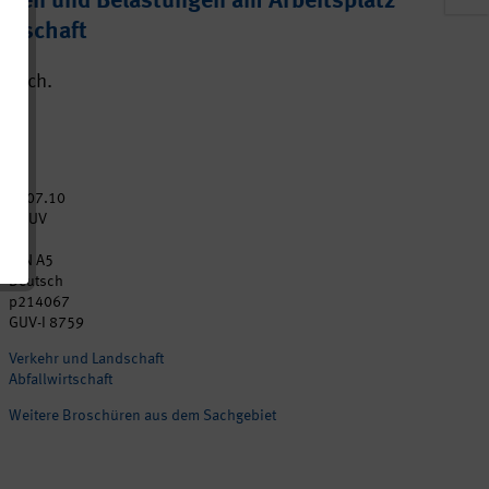
ngen und Belastungen am Arbeitsplatz
irtschaft
ltlich.
2007.10
DGUV
49
DIN A5
Deutsch
p214067
GUV-I 8759
Verkehr und Landschaft
Abfallwirtschaft
Weitere Broschüren aus dem Sachgebiet