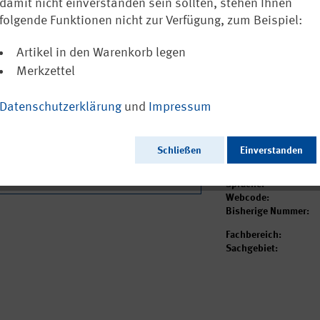
von Gefährdu
damit nicht einverstanden sein sollten, stehen Ihnen
in der Abfallw
folgende Funktionen nicht zur Verfügung, zum Beispiel:
Artikel in den Warenkorb legen
Derzeit nicht erhä
Merkzettel
Datenschutzerklärung
und
Impressum
Ausgabedatum:
Herausgeber:
Schließen
Einverstanden
Seitenzahl:
Format:
Sprache:
Webcode:
Bisherige Nummer:
Fachbereich:
Sachgebiet: