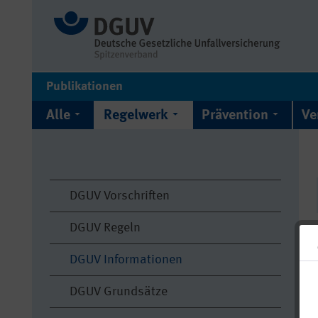
Publikationen
Alle
Regelwerk
Prävention
Ve
DGUV Vorschriften
DGUV Regeln
DGUV Informationen
DGUV Grundsätze