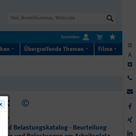
Suche
Anmelden
iken
Übergreifende Themen
Filme
A
4-067
und Belastungskatalog - Beurteilung