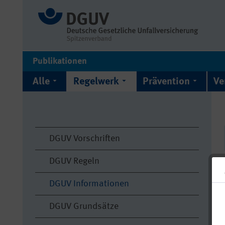
Publikationen
Alle
Regelwerk
Prävention
Ve
DGUV Vorschriften
DGUV Regeln
DGUV Informationen
DGUV Grundsätze