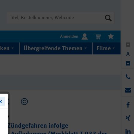
Suche
Anmelden
iken
Übergreifende Themen
Filme
A
3-060
on Zündgefahren infolge