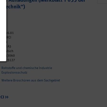
cher Aufladungen (Merkblatt T 033 der
e Technik")
2016.01
BG RCI
160
DIN A5
Deutsch
p213060
BGI 5127
Rohstoffe und chemische Industrie
Explosionsschutz
Weitere Broschüren aus dem Sachgebiet
CI >>