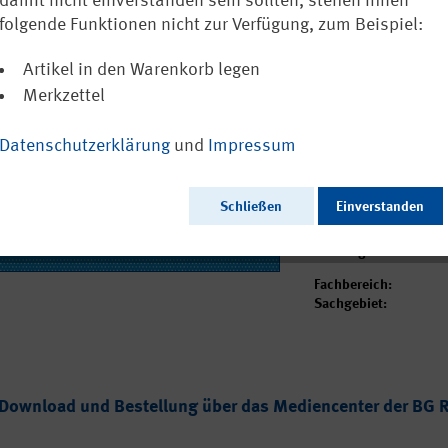
elektrostatis
damit nicht einverstanden sein sollten, stehen Ihnen
folgende Funktionen nicht zur Verfügung, zum Beispiel:
Reihe "Sicher
Artikel in den Warenkorb legen
Merkzettel
Ausgabedatum:
Datenschutzerklärung
und
Impressum
Herausgeber:
Seitenzahl:
Format:
Schließen
Einverstanden
Sprache:
Webcode:
Bisherige Nummer:
Fachbereich:
Sachgebiet:
Download und Bestellung über das Mediencenter der BG R