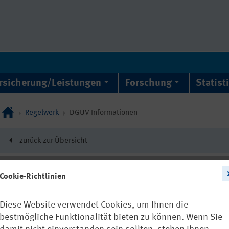
rsicherung/Leistungen
Forschung
Statist
Regelwerk
DGUV Informationen
zurück zur Übersicht
Cookie-Richtlinien
DGUV Information 21
Diese Website verwendet Cookies, um Ihnen die
Vermeidung v
bestmögliche Funktionalität bieten zu können. Wenn Sie