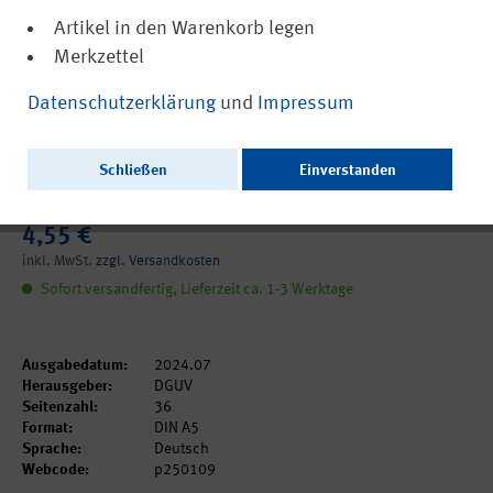
Artikel in den Warenkorb legen
Merkzettel
(PDF, barrierefrei)
DGUV Information 250-109
Datenschutzerklärung
und
Impressum
Leitfaden für Betriebsärzte und
Betriebsärztinnen zum Betrieblichen
Schließen
Einverstanden
Eingliederungsmanagement
4,55 €
inkl. MwSt.
zzgl. Versandkosten
Sofort versandfertig, Lieferzeit ca. 1-3 Werktage
Ausgabedatum:
2024.07
Herausgeber:
DGUV
Seitenzahl:
36
Format:
DIN A5
Sprache:
Deutsch
Webcode:
p250109