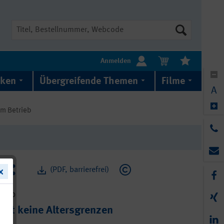
Suche
Anmelden
iken
Übergreifende Themen
Filme
A
im Betrieb
(PDF, barrierefrei)
6-020
nnt keine Altersgrenzen