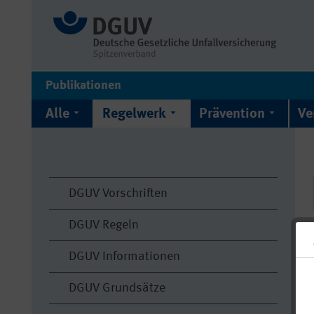
Publikationen
Alle
Regelwerk
Prävention
Ve
DGUV Vorschriften
DGUV Regeln
DGUV Informationen
DGUV Grundsätze