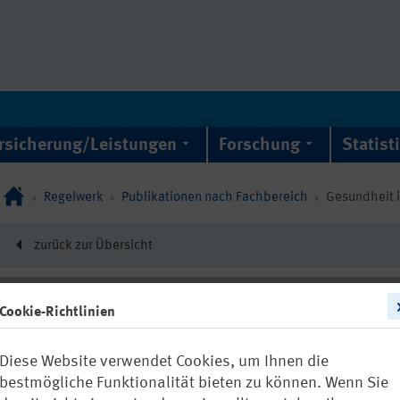
rsicherung/Leistungen
Forschung
Statist
Regelwerk
Publikationen nach Fachbereich
Gesundheit 
zurück zur Übersicht
Cookie-Richtlinien
DGUV Information 20
Diese Website verwendet Cookies, um Ihnen die
Prävention ke
bestmögliche Funktionalität bieten zu können. Wenn Sie