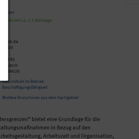
ndkosten
, Lieferzeit ca. 1-3 Werktage
2026.04
DGUV
20
DIN A5
Deutsch
p206020
Gesundheit im Betrieb
Beschäftigungsfähigkeit
Weitere Broschüren aus dem Sachgebiet
ersgrenzen“ bietet eine Grundlage für die
staltungsmaßnahmen in Bezug auf den
beitsgestaltung, Arbeitszeit und Organisation,