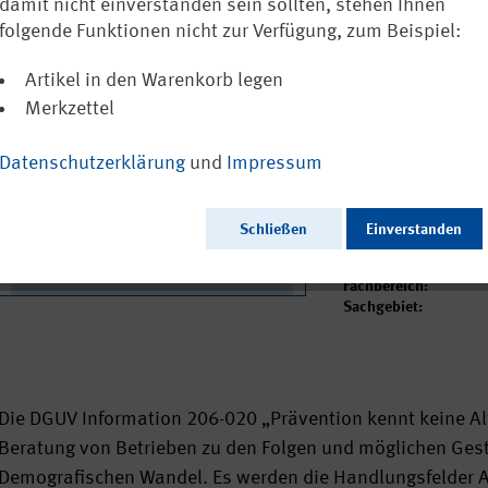
damit nicht einverstanden sein sollten, stehen Ihnen
3,55 €
folgende Funktionen nicht zur Verfügung, zum Beispiel:
inkl. MwSt.
zzgl. Versa
Sofort versandfertig
Artikel in den Warenkorb legen
Merkzettel
Ausgabedatum:
Datenschutzerklärung
und
Impressum
Herausgeber:
Seitenzahl:
Format:
Schließen
Einverstanden
Sprache:
Webcode:
Fachbereich:
Sachgebiet:
Die DGUV Information 206-020 „Prävention kennt keine Alt
Beratung von Betrieben zu den Folgen und möglichen Ge
Demografischen Wandel. Es werden die Handlungsfelder Ar