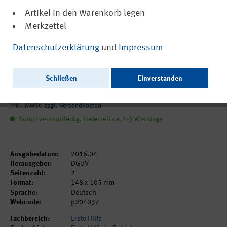
Artikel in den Warenkorb legen
Merkzettel
(PDF, nicht barrierefrei)
DGUV Information 204-037
Datenschutzerklärung
und
Impressum
Erste Hilfe Karte: Akute
Hitzeerkrankungen
Schließen
Einverstanden
0,45 €
inkl. MwSt.
zzgl. Versandkosten
Sofort versandfertig, Lieferzeit ca. 1-3 Werktage
Ausgabedatum:
2016.04
Herausgeber:
DGUV
Seitenzahl:
2
Format:
148 x 105 mm
Sprache:
Deutsch
Webcode:
p204037
Fachbereich:
Erste Hilfe