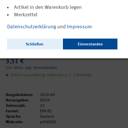
Artikel in den Warenkorb legen
Merkzettel
(PDF, barrierefrei)
DGUV Information 206-030
Datenschutzerklärung
und
Impressum
Umgang mit psychisch beeinträchtigten
Beschäftigten – Handlungsleitfaden für
Schließen
Einverstanden
Führungskräfte
3,51 €
inkl. MwSt.
zzgl. Versandkosten
Sofort versandfertig, Lieferzeit ca. 1-3 Werktage
Ausgabedatum:
2020.09
Herausgeber:
DGUV
Seitenzahl:
32
Format:
DIN A5
Sprache:
Deutsch
Webcode:
p206030