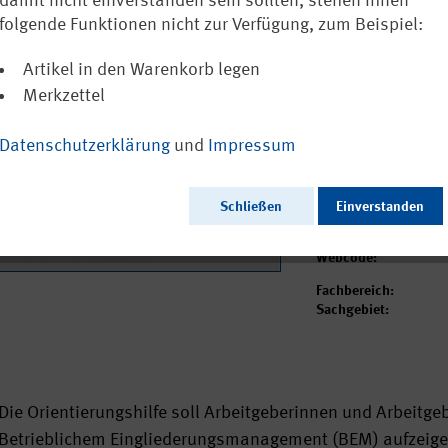
Orientierungs
damit nicht einverstanden sein sollten, stehen Ihnen
folgende Funktionen nicht zur Verfügung, zum Beispiel:
5,11 €
Artikel in den Warenkorb legen
inkl. MwSt.
zzgl. Vers
Merkzettel
Sofort versandfertig
Datenschutzerklärung
und
Impressum
Ausgabedatum:
Herausgeber:
Seitenzahl:
Schließen
Einverstanden
Format:
Sprache:
Webcode:
Fachbereich:
Sachgebiet:
Die Orientierungshilfe soll Arbeitgeberinnen und Arbeitg
Betrieblichem Eingliederungsmanagement (BEM) aufzeige