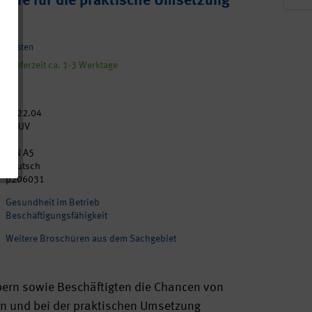
hilfe für die praktische Umsetzung
andkosten
, Lieferzeit ca. 1-3 Werktage
2022.04
DGUV
44
DIN A5
Deutsch
p206031
Gesundheit im Betrieb
Beschäftigungsfähigkeit
Weitere Broschüren aus dem Sachgebiet
ebern sowie Beschäftigten die Chancen von
n und bei der praktischen Umsetzung