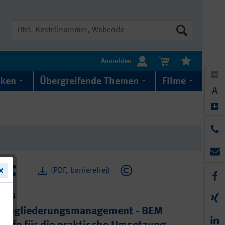
Suche
Anmelden
iken
Übergreifende Themen
Filme
A
(PDF, barrierefrei)
6-031
s Eingliederungsmanagement - BEM