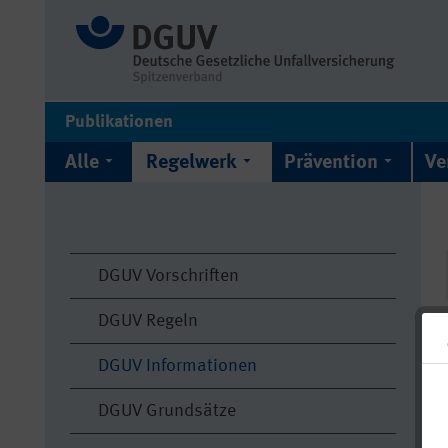
Publikationen
Alle
Regelwerk
Prävention
Ve
DGUV Vorschriften
DGUV Regeln
DGUV Informationen
DGUV Grundsätze