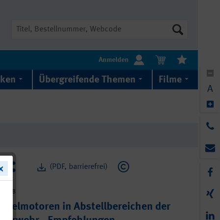
Suche
Anmelden
iken
Übergreifende Themen
Filme
A
(PDF, barrierefrei)
3-738
eselmotoren in Abstellbereichen der