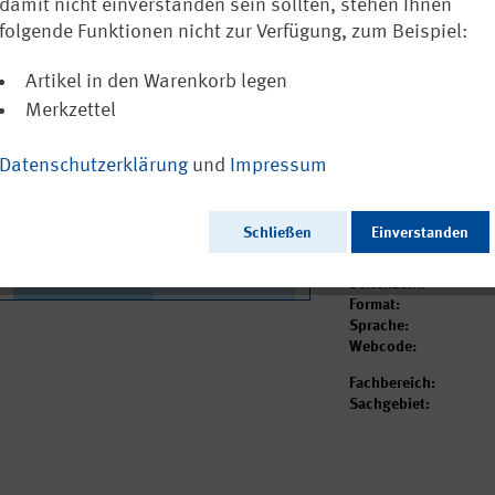
freiwilligen 
damit nicht einverstanden sein sollten, stehen Ihnen
Gefährdungser
folgende Funktionen nicht zur Verfügung, zum Beispiel:
(EGU) nach de
Artikel in den Warenkorb legen
Merkzettel
4,55 €
inkl. MwSt.
zzgl. Vers
Datenschutzerklärung
und
Impressum
Sofort versandfertig
Schließen
Einverstanden
Ausgabedatum:
Herausgeber:
Seitenzahl:
Format:
Sprache:
Webcode:
Fachbereich:
Sachgebiet: