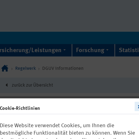
rsicherung/Leistungen
Forschung
Statist
Regelwerk
DGUV Informationen
zurück zur Übersicht
Cookie-Richtlinien
DGUV Information 21
Diese Website verwendet Cookies, um Ihnen die
Abgase von Di
bestmögliche Funktionalität bieten zu können. Wenn Sie