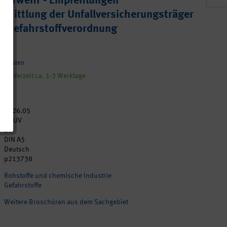
Feuerwehr - Empfehlungen
mittlung der Unfallversicherungsträger
r Gefahrstoffverordnung
andkosten
, Lieferzeit ca. 1-3 Werktage
2026.05
DGUV
20
DIN A5
Deutsch
p213738
Rohstoffe und chemische Industrie
Gefahrstoffe
Weitere Broschüren aus dem Sachgebiet