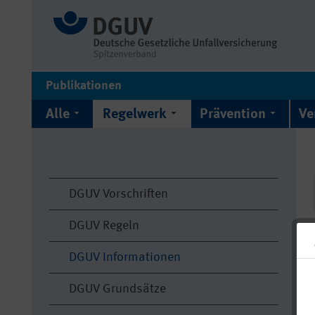
Publikationen
Alle
Regelwerk
Prävention
Ve
DGUV Vorschriften
DGUV Regeln
DGUV Informationen
DGUV Grundsätze