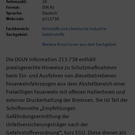
Seitenzahl:
20
Format:
DIN A5
Sprache:
Deutsch
Webcode:
p213738
Fachbereich:
Rohstoffe und chemische Industrie
Sachgebiet:
Gefahrstoffe
Weitere Broschüren aus dem Sachgebiet
Die DGUV Information 213-738 enthält
praxisgerechte Hinweise zu Schutzmaßnahmen
beim Ein- und Ausfahren von dieselbetriebenen
Feuerwehrfahrzeugen aus dem Abstellbereich einer
Freiwilligen Feuerwehr mit offenen Hallentoren und
externer Druckerhaltung der Bremsen. Sie ist Teil der
Schriftenreihe „Empfehlungen
Gefährdungsermittlung der
Unfallversicherungsträger nach der
Gefahrstoffverordnung“, kurz EGU. Diese dienen als