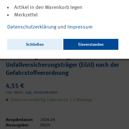
Artikel in den Warenkorb legen
Merkzettel
(PDF, barrierefrei)
DGUV Information 213-738
Datenschutzerklärung
und
Impressum
Abgase von Dieselmotoren in
Abstellbereichen der freiwilligen
Schließen
Einverstanden
Feuerwehr - Empfehlungen
Gefährdungsermittlung der
Unfallversicherungsträger (EGU) nach der
Gefahrstoffverordnung
4,55 €
inkl. MwSt.
zzgl. Versandkosten
Sofort versandfertig, Lieferzeit ca. 1-3 Werktage
Ausgabedatum:
2026.05
Herausgeber:
DGUV