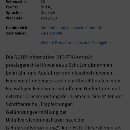
Seitenzahl:
20
Format:
DIN A5
Sprache:
Deutsch
Webcode:
p213738
Fachbereich:
Rohstoffe und chemische Industrie
Sachgebiet:
Gefahrstoffe
Weitere Broschüren aus dem Sachgebiet
Die DGUV Information 213-738 enthält
praxisgerechte Hinweise zu Schutzmaßnahmen
beim Ein- und Ausfahren von dieselbetriebenen
Feuerwehrfahrzeugen aus dem Abstellbereich einer
Freiwilligen Feuerwehr mit offenen Hallentoren und
externer Druckerhaltung der Bremsen. Sie ist Teil der
Schriftenreihe „Empfehlungen
Gefährdungsermittlung der
Unfallversicherungsträger nach der
Gefahrstoffverordnung“, kurz EGU. Diese dienen als