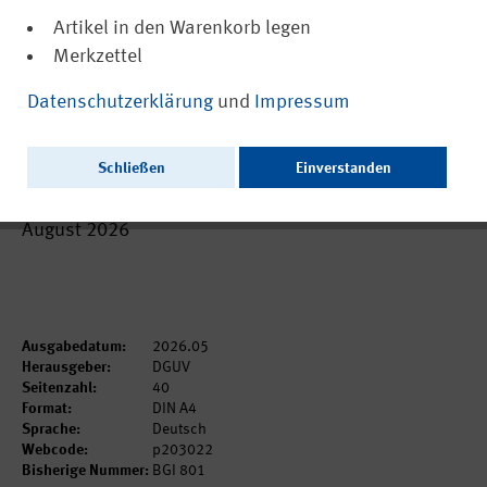
Artikel in den Warenkorb legen
Merkzettel
(PDF, barrierefrei)
DGUV Information 203-022
Datenschutzerklärung
und
Impressum
Gestaltungsregeln für Anlagen zur
Behandlung von Siebdruckformen
Schließen
Einverstanden
Als gedruckte Ausgabe voraussichtlich bestellbar ab
August 2026
Ausgabedatum:
2026.05
Herausgeber:
DGUV
Seitenzahl:
40
Format:
DIN A4
Sprache:
Deutsch
Webcode:
p203022
Bisherige Nummer:
BGI 801