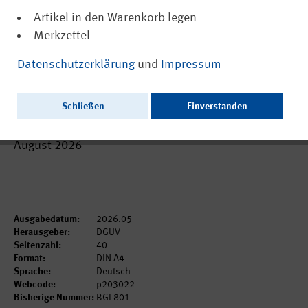
Artikel in den Warenkorb legen
Merkzettel
(PDF, barrierefrei)
DGUV Information 203-022
Datenschutzerklärung
und
Impressum
Gestaltungsregeln für Anlagen zur
Behandlung von Siebdruckformen
Schließen
Einverstanden
Als gedruckte Ausgabe voraussichtlich bestellbar ab
August 2026
Ausgabedatum:
2026.05
Herausgeber:
DGUV
Seitenzahl:
40
Format:
DIN A4
Sprache:
Deutsch
Webcode:
p203022
Bisherige Nummer:
BGI 801