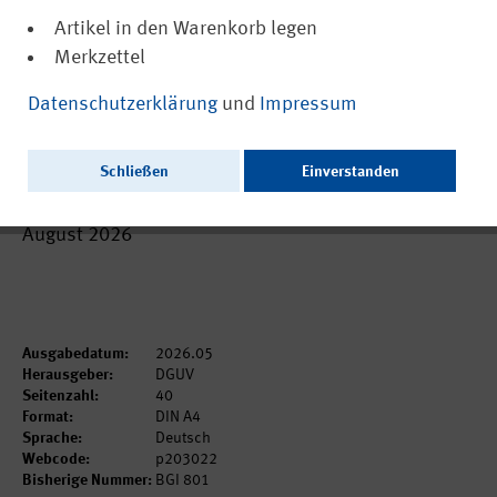
Artikel in den Warenkorb legen
Merkzettel
(PDF, barrierefrei)
DGUV Information 203-022
Datenschutzerklärung
und
Impressum
Gestaltungsregeln für Anlagen zur
Behandlung von Siebdruckformen
Schließen
Einverstanden
Als gedruckte Ausgabe voraussichtlich bestellbar ab
August 2026
Ausgabedatum:
2026.05
Herausgeber:
DGUV
Seitenzahl:
40
Format:
DIN A4
Sprache:
Deutsch
Webcode:
p203022
Bisherige Nummer:
BGI 801