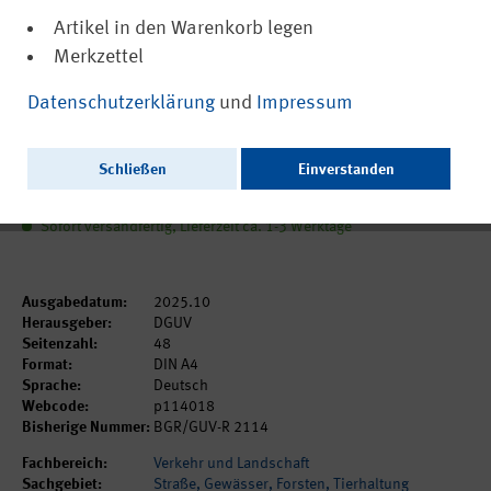
Artikel in den Warenkorb legen
Merkzettel
(PDF, barrierefrei)
DGUV Regel 114-018
Datenschutzerklärung
und
Impressum
Waldarbeiten
Schließen
Einverstanden
5,70 €
inkl. MwSt.
zzgl. Versandkosten
Sofort versandfertig, Lieferzeit ca. 1-3 Werktage
Ausgabedatum:
2025.10
Herausgeber:
DGUV
Seitenzahl:
48
Format:
DIN A4
Sprache:
Deutsch
Webcode:
p114018
Bisherige Nummer:
BGR/GUV-R 2114
Fachbereich:
Verkehr und Landschaft
Sachgebiet:
Straße, Gewässer, Forsten, Tierhaltung