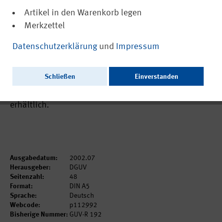
Artikel in den Warenkorb legen
Merkzettel
(PDF, nicht barrierefrei)
DGUV Regel 112-992
Datenschutzerklärung
und
Impressum
Benutzung von Augen- und
Gesichtsschutz
Schließen
Einverstanden
Zur Zeit ausschließlich als PDF zum Download
erhältlich.
Ausgabedatum:
2002.07
Herausgeber:
DGUV
Seitenzahl:
48
Format:
DIN A5
Sprache:
Deutsch
Webcode:
p112992
Bisherige Nummer:
GUV-R 192