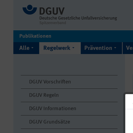
Publikationen
Alle
Regelwerk
Prävention
Ve
DGUV Vorschriften
DGUV Regeln
DGUV Informationen
DGUV Grundsätze