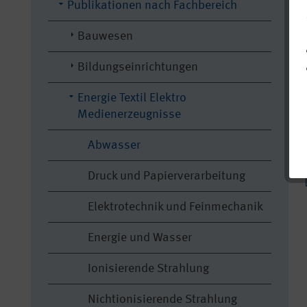
Publikationen nach Fachbereich
Bauwesen
Bildungseinrichtungen
Energie Textil Elektro
Medienerzeugnisse
Abwasser
Druck und Papierverarbeitung
Elektrotechnik und Feinmechanik
Energie und Wasser
Ionisierende Strahlung
Nichtionisierende Strahlung