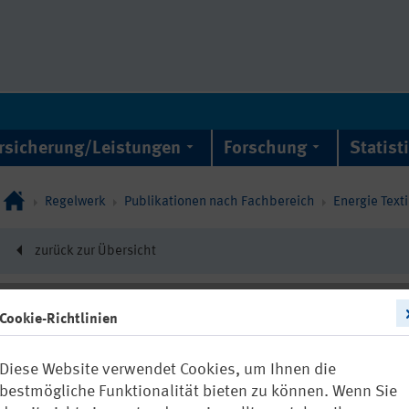
rsicherung/Leistungen
Forschung
Statist
Regelwerk
Publikationen nach Fachbereich
Energie Text
zurück zur Übersicht
Cookie-Richtlinien
DGUV Regel 103-003
Diese Website verwendet Cookies, um Ihnen die
Arbeiten in 
bestmögliche Funktionalität bieten zu können. Wenn Sie