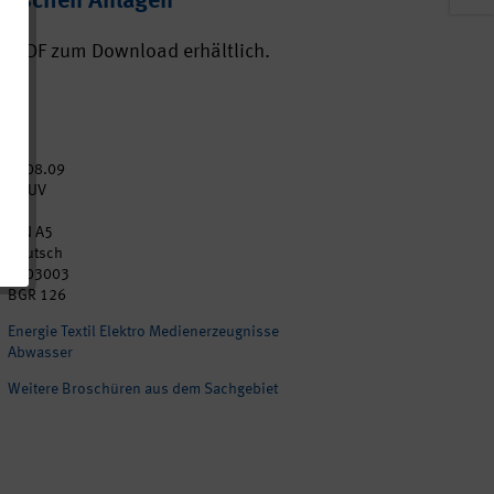
nischen Anlagen
ls PDF zum Download erhältlich.
2008.09
DGUV
42
DIN A5
Deutsch
p103003
BGR 126
Energie Textil Elektro Medienerzeugnisse
Abwasser
Weitere Broschüren aus dem Sachgebiet