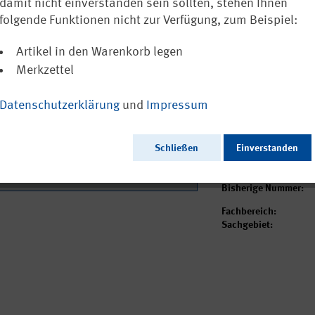
abwassertech
damit nicht einverstanden sein sollten, stehen Ihnen
folgende Funktionen nicht zur Verfügung, zum Beispiel:
Ausschließlich a
Artikel in den Warenkorb legen
Merkzettel
Datenschutzerklärung
und
Impressum
Ausgabedatum:
Herausgeber:
Seitenzahl:
Schließen
Einverstanden
Format:
Sprache:
Webcode:
Bisherige Nummer:
Fachbereich:
Sachgebiet: