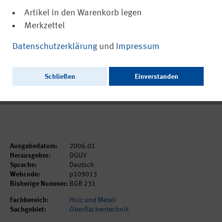
Artikel in den Warenkorb legen
Merkzettel
(PDF, nicht barrierefrei)
DGUV Regel 109-013
Datenschutzerklärung
und
Impressum
Schutzmaßnahmenkonzept für
Spritzlackierarbeiten - Lackaerosole
Schließen
Einverstanden
Ausschließlich als PDF zum Download erhältlich.
Ausgabedatum:
2006.01
Herausgeber:
DGUV
Sprache:
Deutsch
Webcode:
p109013
Bisherige Nummer:
BGR 231
Fachbereich:
Holz und Metall
Sachgebiet:
Oberflächentechnik