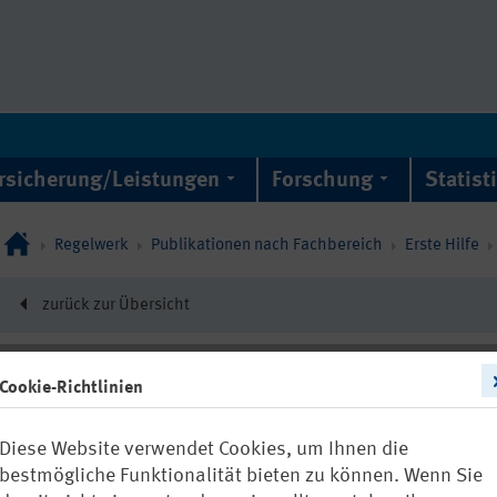
rsicherung/Leistungen
Forschung
Statist
Regelwerk
Publikationen nach Fachbereich
Erste Hilfe
zurück zur Übersicht
Cookie-Richtlinien
12836
Diese Website verwendet Cookies, um Ihnen die
FBEH-050: Her
bestmögliche Funktionalität bieten zu können. Wenn Sie