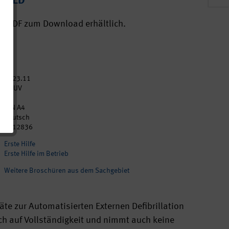
en AED
ls PDF zum Download erhältlich.
2023.11
DGUV
2
DIN A4
Deutsch
p012836
Erste Hilfe
Erste Hilfe im Betrieb
Weitere Broschüren aus dem Sachgebiet
te zur Automatisierten Externen Defibrillation
ch auf Vollständigkeit und nimmt auch keine