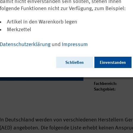
Defibrillator
damit nicht einverstanden sein sollten, stehen Ihnen
folgende Funktionen nicht zur Verfügung, zum Beispiel:
Ausschließlich a
Artikel in den Warenkorb legen
Merkzettel
Datenschutzerklärung
und
Impressum
Ausgabedatum:
Herausgeber:
Seitenzahl:
Schließen
Einverstanden
Format:
Sprache:
Webcode:
Fachbereich:
Sachgebiet:
In Deutschland werden von verschiedenen Herstellern Gerä
(AED) angeboten. Die folgende Liste erhebt keinen Anspru