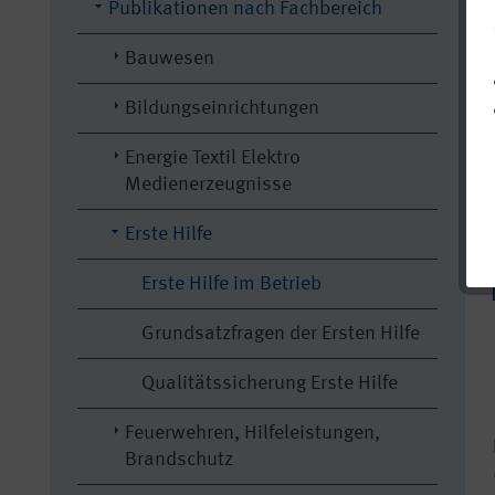
Publikationen nach Fachbereich
Bauwesen
Bildungseinrichtungen
Energie Textil Elektro
Medienerzeugnisse
Erste Hilfe
Erste Hilfe im Betrieb
Grundsatzfragen der Ersten Hilfe
Qualitätssicherung Erste Hilfe
Feuerwehren, Hilfeleistungen,
Brandschutz