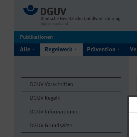
Publikationen
Alle
Regelwerk
Prävention
Ve
DGUV Vorschriften
DGUV Regeln
DGUV Informationen
DGUV Grundsätze