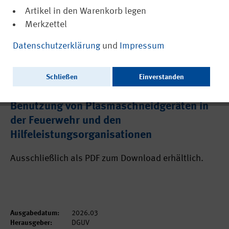
Artikel in den Warenkorb legen
Merkzettel
Datenschutzerklärung
und
Impressum
(PDF, nicht barrierefrei)
21390
Schließen
Einverstanden
FBFHB-013: Schutzmaßnahmen bei der
Benutzung von Plasmaschneidgeräten in
der Feuerwehr und den
Hilfeleistungsorganisationen
Ausschließlich als PDF zum Download erhältlich.
Ausgabedatum:
2026.03
Herausgeber:
DGUV