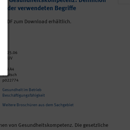
 und Gesundheitskompetenz: Definition
ng der verwendeten Begriffe
ls PDF zum Download erhältlich.
2025.06
DGUV
8
DIN A4
Deutsch
p022774
Gesundheit im Betrieb
Beschäftigungsfähigkeit
Weitere Broschüren aus dem Sachgebiet
ionen von Gesundheitskompetenz. Die gesetzliche