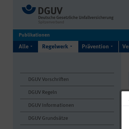
Publikationen
Alle
Regelwerk
Prävention
Ve
DGUV Vorschriften
DGUV Regeln
DGUV Informationen
DGUV Grundsätze