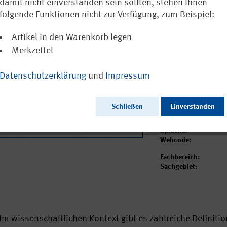
Sicherheits-
damit nicht einverstanden sein sollten, stehen Ihnen
und Erläuteru
folgende Funktionen nicht zur Verfügung, zum Beispiel:
Artikel in den Warenkorb legen
Ausschließlich a
Merkzettel
Datenschutzerklärung
und
Impressum
Ausgabedatum:
Herausgeber:
Schließen
Einverstanden
Seitenzahl:
Format:
Sprache:
Webcode:
Fachbereich:
Sachgebiet:
Im wissenschaftlichen Kontext gibt es zahlreiche Definit