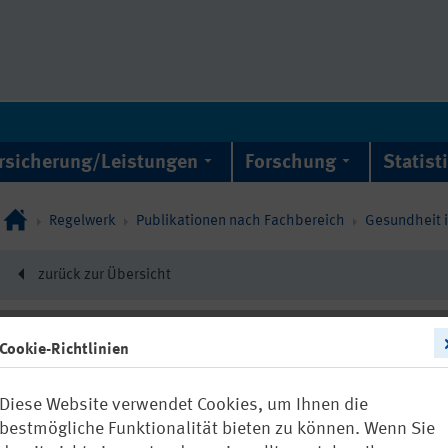
rsicherung/Leistungen
Forschung
Statist
Regelwerk
Publikationen nach Fachbereich
Gesundheit 
zurück zur Übersicht
Cookie-Richtlinien
22774
Diese Website verwendet Cookies, um Ihnen die
FBGIB-008: In
bestmögliche Funktionalität bieten zu können. Wenn Sie