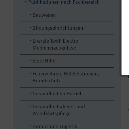
Publikationen nach Fachbereich
Bauwesen
Bildungseinrichtungen
Energie Textil Elektro
Medienerzeugnisse
Erste Hilfe
Feuerwehren, Hilfeleistungen,
Brandschutz
Gesundheit im Betrieb
Gesundheitsdienst und
Wohlfahrtspflege
Handel und Logistik