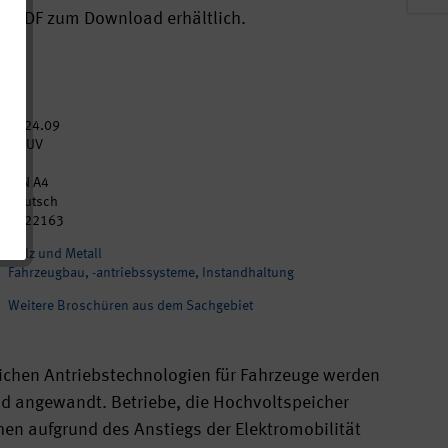
ls PDF zum Download erhältlich.
2024.09
DGUV
17
DIN A4
Deutsch
p022163
Holz und Metall
Fahrzeugbau, -antriebssysteme, Instandhaltung
Weitere Broschüren aus dem Sachgebiet
chen Antriebstechnologien für Fahrzeuge werden
nd angewandt. Betriebe, die Hochvoltspeicher
hen aufgrund des Anstiegs der Elektromobilität