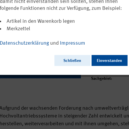
damit nicht einverstanden sein sollten, stehen Ihnen
Ausschließlich a
folgende Funktionen nicht zur Verfügung, zum Beispiel:
Artikel in den Warenkorb legen
Merkzettel
Ausgabedatum:
Herausgeber:
Datenschutzerklärung
und
Impressum
Seitenzahl:
Format:
Sprache:
Schließen
Einverstanden
Webcode:
Fachbereich:
Sachgebiet:
Aufgrund der wachsenden Forderung nach umweltverträgli
Hochvoltantriebssysteme in steigender Zahl entwickelt u
herstellen, weiterverarbeiten und mit ihnen umgehen, ste