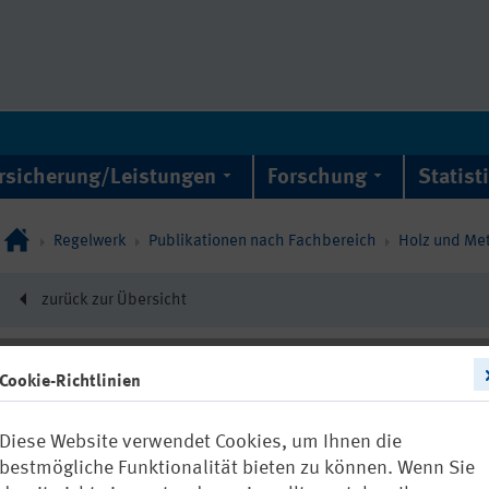
rsicherung/Leistungen
Forschung
Statist
Regelwerk
Publikationen nach Fachbereich
Holz und Met
zurück zur Übersicht
Cookie-Richtlinien
22163
Diese Website verwendet Cookies, um Ihnen die
FBHM-124: Um
bestmögliche Funktionalität bieten zu können. Wenn Sie