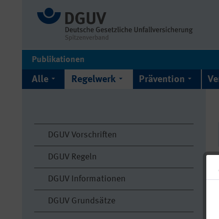
Publikationen
Alle
Regelwerk
Prävention
Ve
DGUV Vorschriften
DGUV Regeln
DGUV Informationen
DGUV Grundsätze