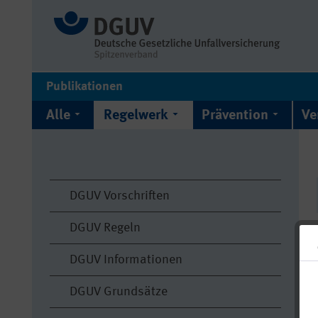
Publikationen
Alle
Regelwerk
Prävention
Ve
DGUV Vorschriften
DGUV Regeln
DGUV Informationen
DGUV Grundsätze