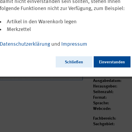
Bestimmungen
damit nicht einverstanden sein sollten, stehen Ihnen
Anlehnung an
folgende Funktionen nicht zur Verfügung, zum Beispiel:
Artikel in den Warenkorb legen
Ausschließlich a
Merkzettel
Datenschutzerklärung
und
Impressum
Dieser Artikel ist i
Schließen
Einverstanden
Ausgabedatum:
Herausgeber:
Seitenzahl:
Format:
Sprache:
Webcode:
Fachbereich:
Sachgebiet: