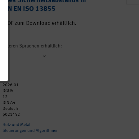
 des Sicherheitsabstands in
 DIN EN ISO 13855
ls PDF zum Download erhältlich.
n weiteren Sprachen erhältlich:
2026.01
DGUV
12
DIN A4
Deutsch
p021452
Holz und Metall
Steuerungen und Algorithmen