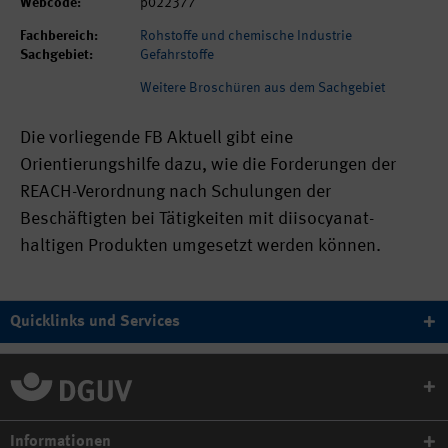
Webcode:
p022377
Fachbereich:
Rohstoffe und chemische Industrie
Sachgebiet:
Gefahrstoffe
Weitere Broschüren aus dem Sachgebiet
Die vorliegende FB Aktuell gibt eine
Orientierungshilfe dazu, wie die Forderungen der
REACH-Verordnung nach Schulungen der
Beschäftigten bei Tätigkeiten mit diisocyanat-
haltigen Produkten umgesetzt werden können.
Quicklinks und Services
Informationen