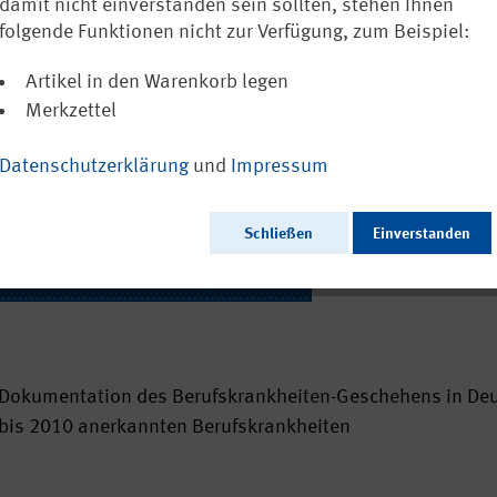
damit nicht einverstanden sein sollten, stehen Ihnen
0,00 €
folgende Funktionen nicht zur Verfügung, zum Beispiel:
inkl. MwSt.
zzgl. Vers
Versandkostenfreie
Artikel in den Warenkorb legen
Sofort versandfertig
Merkzettel
Datenschutzerklärung
und
Impressum
Ausgabedatum:
Herausgeber:
Seitenzahl:
Schließen
Einverstanden
Format:
Sprache:
Webcode:
Dokumentation des Berufskrankheiten-Geschehens in Deut
bis 2010 anerkannten Berufskrankheiten