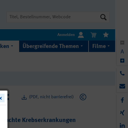
Suche
Anmelden
iken
Übergreifende Themen
Filme
A
(PDF, nicht barrierefrei)
rursachte Krebserkrankungen