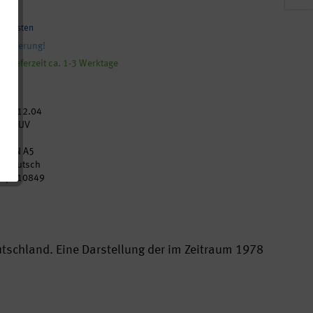
andkosten
 Lieferung!
, Lieferzeit ca. 1-3 Werktage
2012.04
DGUV
80
DIN A5
Deutsch
p010849
schland. Eine Darstellung der im Zeitraum 1978