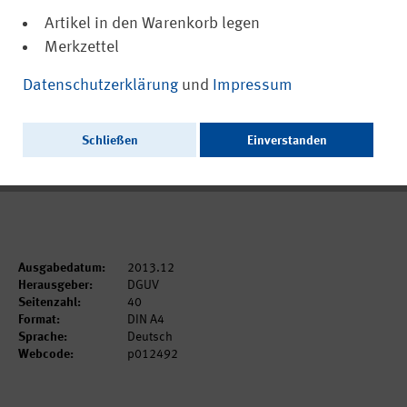
Artikel in den Warenkorb legen
Merkzettel
(PDF, nicht barrierefrei)
12492
Datenschutzerklärung
und
Impressum
Statistik zum Schülerunfallgeschehen
2012
Schließen
Einverstanden
Ausschließlich als PDF zum Download erhältlich.
Ausgabedatum:
2013.12
Herausgeber:
DGUV
Seitenzahl:
40
Format:
DIN A4
Sprache:
Deutsch
Webcode:
p012492