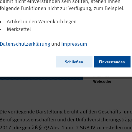
gewerblichen
damit nicht einverstanden sein sollten, stehen Ihnen
Unfallversich
folgende Funktionen nicht zur Verfügung, zum Beispiel:
Artikel in den Warenkorb legen
Ausschließlich a
Merkzettel
Datenschutzerklärung
und
Impressum
Ausgabedatum:
Herausgeber:
Schließen
Einverstanden
Seitenzahl:
Format:
Sprache:
Webcode:
​Die vorliegende Darstellung beruht auf den Geschäfts- 
Berufsgenossenschaften und der Unfallversicherungsträger
2017, die gemäß § 79 Abs. 1 und 2 SGB IV zu erstellen u