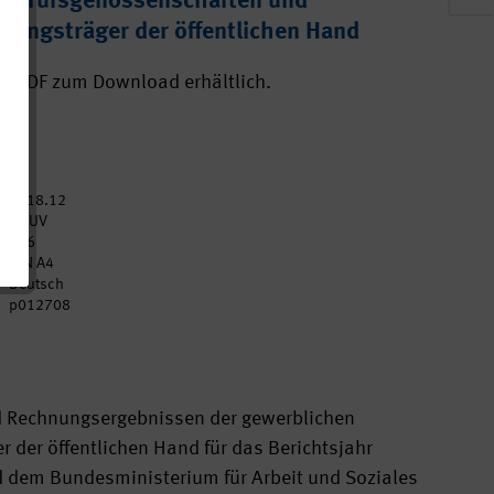
 Berufsgenossenschaften und
erungsträger der öffentlichen Hand
ls PDF zum Download erhältlich.
2018.12
DGUV
156
DIN A4
Deutsch
p012708
und Rechnungsergebnissen der gewerblichen
 der öffentlichen Hand für das Berichtsjahr
nd dem Bundesministerium für Arbeit und Soziales