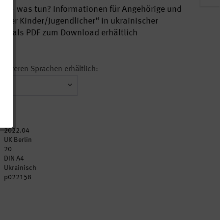
a – was tun? Informationen für Angehörige und
erter Kinder/Jugendlicher“ in ukrainischer
ine als PDF zum Download erhältlich
n weiteren Sprachen erhältlich:
2022.04
UK Berlin
20
DIN A4
Ukrainisch
p022158