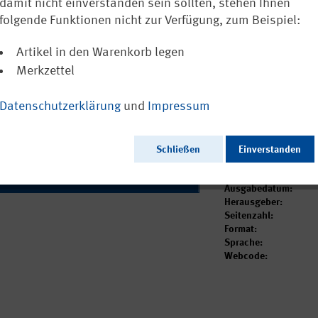
damit nicht einverstanden sein sollten, stehen Ihnen
Broschüre „Traum
folgende Funktionen nicht zur Verfügung, zum Beispiel:
Helfer traumatisi
Sprache. Nur onl
Artikel in den Warenkorb legen
Merkzettel
Dieser Artikel ist i
Datenschutzerklärung
und
Impressum
Schließen
Einverstanden
Ausgabedatum:
Herausgeber:
Seitenzahl:
Format:
Sprache:
Webcode: