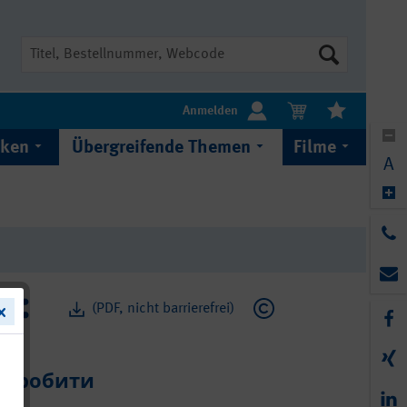
Suche
Anmelden
iken
Übergreifende Themen
Filme
A
(PDF, nicht barrierefrei)
о робити