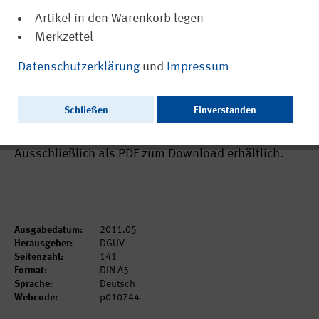
Artikel in den Warenkorb legen
Merkzettel
(PDF, nicht barrierefrei)
10744
Datenschutzerklärung
und
Impressum
Empfehlung für die Begutachtung
asbestbedingter Berufskrankheiten -
Schließen
Einverstanden
Falkensteiner Empfehlung
Ausschließlich als PDF zum Download erhältlich.
Ausgabedatum:
2011.05
Herausgeber:
DGUV
Seitenzahl:
141
Format:
DIN A5
Sprache:
Deutsch
Webcode:
p010744