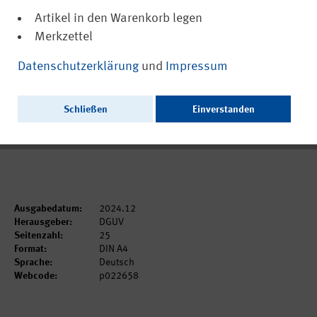
Artikel in den Warenkorb legen
Merkzettel
(PDF, barrierefrei)
22658
Datenschutzerklärung
und
Impressum
Nicht-medizinische Aspekte zur
Begutachtung der BK 2108/2110
Schließen
Einverstanden
Ausschließlich als PDF zum Download erhältlich.
Ausgabedatum:
2024.12
Herausgeber:
DGUV
Seitenzahl:
25
Format:
DIN A4
Sprache:
Deutsch
Webcode:
p022658