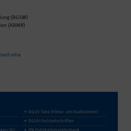
dlung (BGSW)
tion (ABMR)
med-reha
DGUV Tube (Video- und Audiocenter)
DGUV Fachzeitschriften
Allgemeine Geschäftsbedingungen (AGB)
IPA Publikationsdatenbank