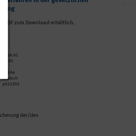
nsverfahren in der gesetzlichen
erung
ls PDF zum Download erhältlich.
2026.01
DGUV
54
DIN A4
Deutsch
p022302
icherung der/des