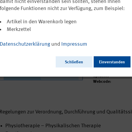
Rehabilitatio
damit nicht einverstanden sein sollten, stehen Ihnen
Unfallversich
folgende Funktionen nicht zur Verfügung, zum Beispiel:
Artikel in den Warenkorb legen
Ausschließlich a
Merkzettel
Datenschutzerklärung
und
Impressum
Ausgabedatum:
Herausgeber:
Schließen
Einverstanden
Seitenzahl:
Format:
Sprache:
Webcode:
Regelungen zur Verordnung, Durchführung und Qualitätss
Physiotherapie – Physikalischen Therapie