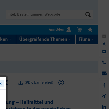
Suche
Anmelden
iken
Übergreifende Themen
Filme
A
(PDF, barrierefrei)
itung – Heilmittel und