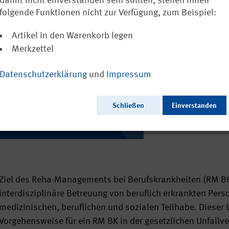
Deutschen Ges
damit nicht einverstanden sein sollten, stehen Ihnen
folgende Funktionen nicht zur Verfügung, zum Beispiel:
Ausschließlich a
Artikel in den Warenkorb legen
Merkzettel
Datenschutzerklärung
und
Impressum
Ausgabedatum:
Herausgeber:
Seitenzahl:
Schließen
Einverstanden
Format:
Sprache:
Webcode:
Ziel des Reha-Managements bei Berufskrankheiten (RM BK)
interdisziplinäre Betreuung von beruflich erkrankten Per
medizinischen, beruflichen und sozialen Teilhabe. Dieser L
Vorgehensweise für ein RM BK in der gesetzlichen Unfallver