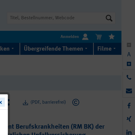
Suche
Anmelden
iken
Übergreifende Themen
Filme
A
(PDF, barrierefrei)
ent Berufskrankheiten (RM BK) der