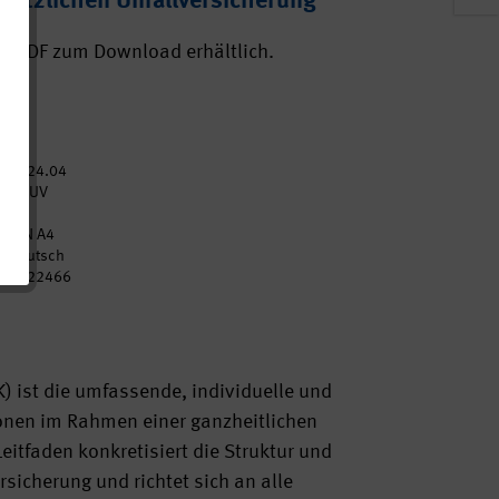
etzlichen Unfallversicherung
ls PDF zum Download erhältlich.
2024.04
DGUV
21
DIN A4
Deutsch
p022466
 ist die umfassende, individuelle und
sonen im Rahmen einer ganzheitlichen
eitfaden konkretisiert die Struktur und
sicherung und richtet sich an alle