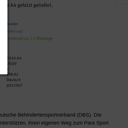
 DIN A4 gefalzt geliefert.
rsandkosten
ie Lieferung!
tig, Lieferzeit ca. 1-3 Werktage
2024.04
DGUV
1
DIN A2
Deutsch
p022567
eutsche Behindertensportverband (DBS). Die
nterstützen, ihren eigenen Weg zum Para Sport