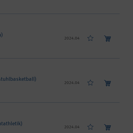
u)
2024.04
stuhlbasketball)
2024.04
tathletik)
2024.04