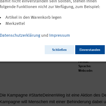
damit nicht einverstanden sein sollten, stehen Ihnen
Plakat wird auf
folgende Funktionen nicht zur Verfügung, zum Beispiel:
0,00 €
Artikel in den Warenkorb legen
inkl. MwSt.
zzgl. Ve
Merkzettel
Versandkostenfre
Sofort versandfer
Datenschutzerklärung
und
Impressum
Ausgabedatum:
Schließen
Einverstanden
Herausgeber:
Seitenzahl:
Format:
Sprache:
Webcode:
Die Kampagne #StarteDeinenWeg ist eine Aktion des D
Kampagne will Menschen mit einer Behinderung dabei u