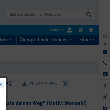
Suche
Anmelden
iken
Übergreifende Themen
Filme
A
(PDF, barrierefrei)
tarte deinen Weg“ (Motiv: Monoski)