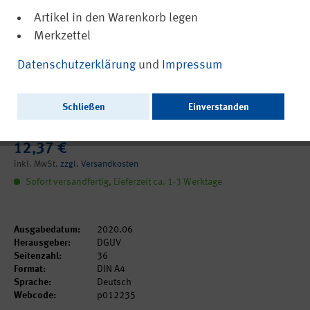
Artikel in den Warenkorb legen
Merkzettel
(PDF, barrierefrei)
12235
Datenschutzerklärung
und
Impressum
Lärmschutz-Arbeitsblatt LSA 01-234 -
Raumakustik in industriellen
Schließen
Einverstanden
Arbeitsräumen
12,37 €
inkl. MwSt.
zzgl. Versandkosten
Sofort versandfertig, Lieferzeit ca. 1-3 Werktage
Ausgabedatum:
2020.06
Herausgeber:
DGUV
Seitenzahl:
36
Format:
DIN A4
Sprache:
Deutsch
Webcode:
p012235