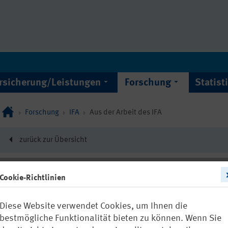
rsicherung/Leistungen
Forschung
Statist
Forschung
IFA
Aus der Arbeit des IFA
zurück zur Übersicht
Cookie-Richtlinien
17686
Diese Website verwendet Cookies, um Ihnen die
Nanostrukturi
bestmögliche Funktionalität bieten zu können. Wenn Sie