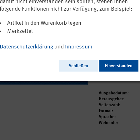
hinsichtlich 
damit nicht einverstanden sein sollten, stehen Ihnen
(Aus der Arbe
folgende Funktionen nicht zur Verfügung, zum Beispiel:
Artikel in den Warenkorb legen
Ausschließlich a
Sprachen verfügb
Merkzettel
Datenschutzerklärung
und
Impressum
Dieser Artikel ist i
Schließen
Einverstanden
Ausgabedatum:
Herausgeber:
Seitenzahl:
Format:
Sprache:
Webcode: