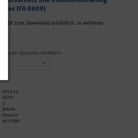
Arbeitsschutz und Risikominimierung
it des IFA 0409)
ls PDF zum Download erhältlich. In weiteren
ar.
n weiteren Sprachen erhältlich:
2019.10
DGUV
2
DIN A4
Deutsch
p017686