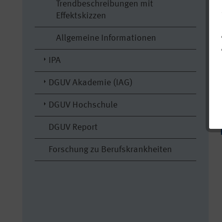
Trendbeschreibungen mit
Effektskizzen
Allgemeine Informationen
IPA
DGUV Akademie (IAG)
DGUV Hochschule
DGUV Report
Forschung zu Berufskrankheiten