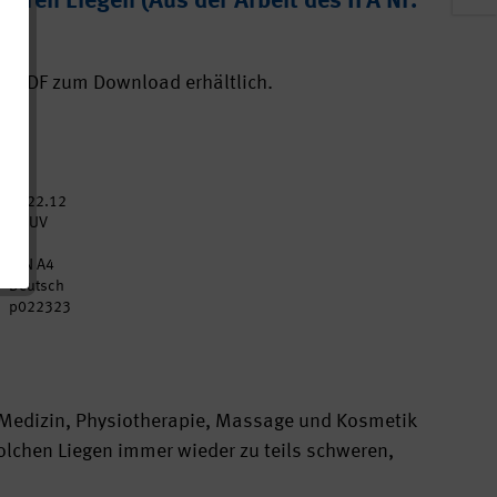
baren Liegen (Aus der Arbeit des IFA Nr.
ls PDF zum Download erhältlich.
2022.12
DGUV
2
DIN A4
Deutsch
p022323
r Medizin, Physiotherapie, Massage und Kosmetik
lchen Liegen immer wieder zu teils schweren,