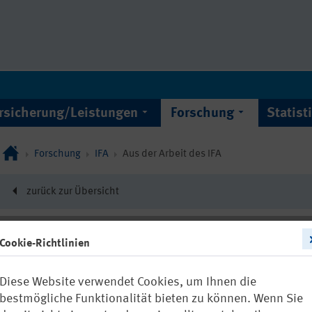
rsicherung/Leistungen
Forschung
Statist
Forschung
IFA
Aus der Arbeit des IFA
zurück zur Übersicht
Cookie-Richtlinien
22323
Diese Website verwendet Cookies, um Ihnen die
Mechanische 
bestmögliche Funktionalität bieten zu können. Wenn Sie