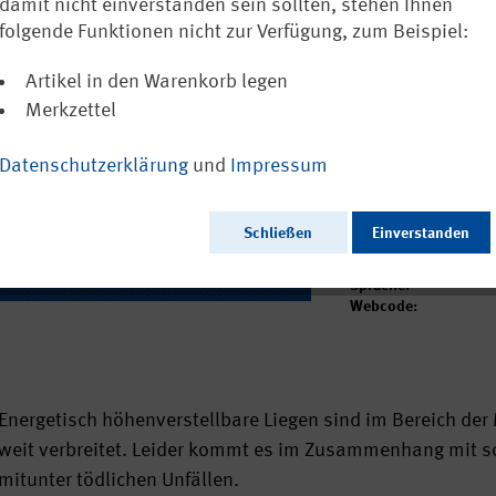
höhenverstell
damit nicht einverstanden sein sollten, stehen Ihnen
0438)
folgende Funktionen nicht zur Verfügung, zum Beispiel:
Artikel in den Warenkorb legen
Ausschließlich a
Merkzettel
Datenschutzerklärung
und
Impressum
Ausgabedatum:
Herausgeber:
Schließen
Einverstanden
Seitenzahl:
Format:
Sprache:
Webcode:
Energetisch höhenverstellbare Liegen sind im Bereich de
weit verbreitet. Leider kommt es im Zusammenhang mit so
mitunter tödlichen Unfällen.