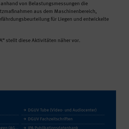
W anhand von Belastungsmessungen die
chutzmaßnahmen aus dem Maschinenbereich,
efährdungsbeurteilung für Liegen und entwickelte
“ stellt diese Aktivitäten näher vor.
DGUV Tube (Video- und Audiocenter)
DGUV Fachzeitschriften
Allgemeine Geschäftsbedingungen (AGB)
IPA Publikationsdatenbank