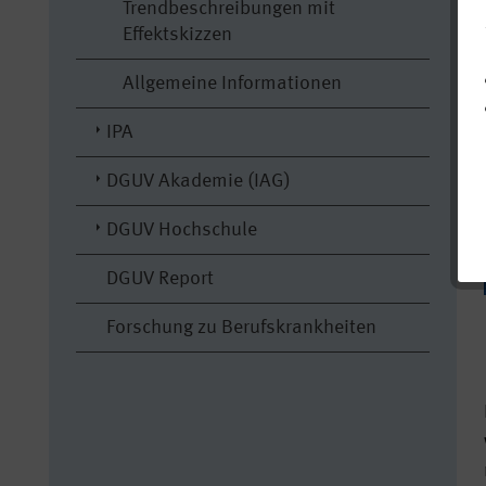
Trendbeschreibungen mit
Effektskizzen
Allgemeine Informationen
IPA
DGUV Akademie (IAG)
DGUV Hochschule
DGUV Report
Forschung zu Berufskrankheiten