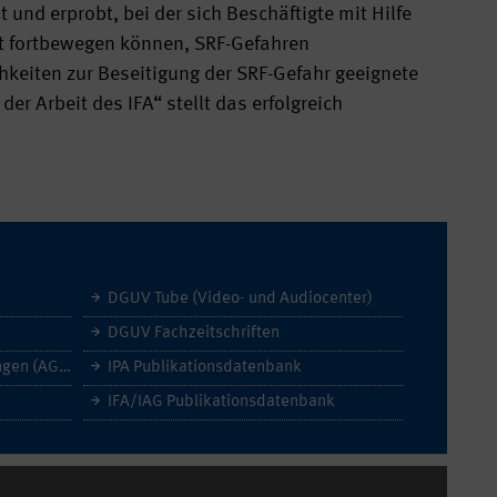
nd erprobt, bei der sich Beschäftigte mit Hilfe
kt fortbewegen können, SRF-Gefahren
keiten zur Beseitigung der SRF-Gefahr geeignete
 Arbeit des IFA“ stellt das erfolgreich
DGUV Tube (Video- und Audiocenter)
DGUV Fachzeitschriften
Allgemeine Geschäftsbedingungen (AGB)
IPA Publikationsdatenbank
IFA/IAG Publikationsdatenbank