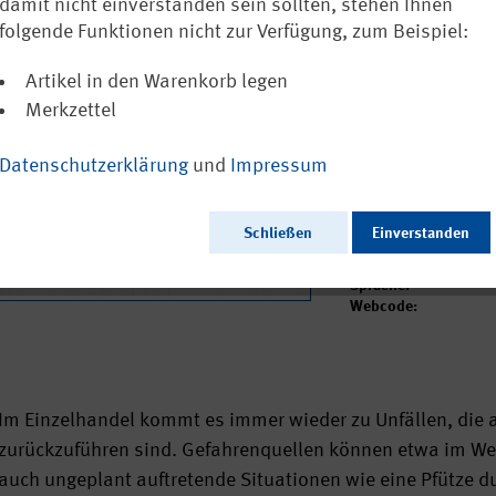
Stolpern, Rut
damit nicht einverstanden sein sollten, stehen Ihnen
Arbeit des IF
folgende Funktionen nicht zur Verfügung, zum Beispiel:
Artikel in den Warenkorb legen
Ausschließlich a
Merkzettel
Datenschutzerklärung
und
Impressum
Ausgabedatum:
Herausgeber:
Schließen
Einverstanden
Seitenzahl:
Format:
Sprache:
Webcode:
Im Einzelhandel kommt es immer wieder zu Unfällen, die a
zurückzuführen sind. Gefahrenquellen können etwa im We
auch ungeplant auftretende Situationen wie eine Pfütze du