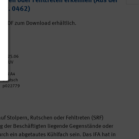
schen oder Fehltreten erkennen (Aus der
A Nr. 0462)
ls PDF zum Download erhältlich.
2025.06
DGUV
2
DIN A4
Deutsch
p022779
uf Stolpern, Rutschen oder Fehltreten (SRF)
g der Beschäftigten liegende Gegenstände oder
rch ein abgetautes Kühlfach sein. Das IFA hat in