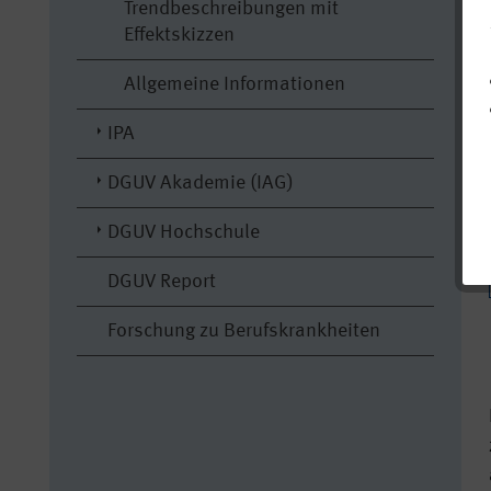
Trendbeschreibungen mit
Effektskizzen
Allgemeine Informationen
IPA
DGUV Akademie (IAG)
DGUV Hochschule
DGUV Report
Forschung zu Berufskrankheiten