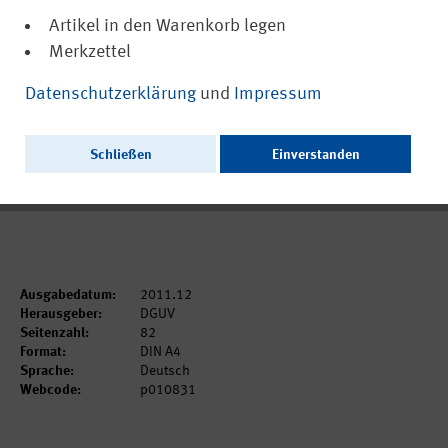
Artikel in den Warenkorb legen
Merkzettel
(PDF, nicht barrierefrei)
10831
Datenschutzerklärung
und
Impressum
Lärmschutz für Eisenbahnfahrzeugführer
und Lokrangierführer (IFA-Report 7/2011)
Schließen
Einverstanden
Ausschließlich als PDF zum Download erhältlich.
Ausgabedatum:
2011.12
Herausgeber:
DGUV
Seitenzahl:
82
Format:
DIN A4
Sprache:
Deutsch
Webcode:
p010831