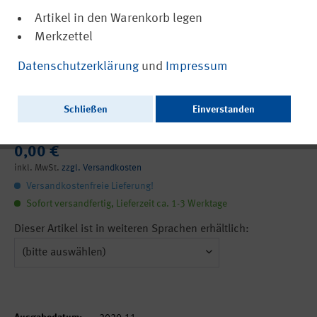
Artikel in den Warenkorb legen
Merkzettel
(PDF, barrierefrei)
21643
Datenschutzerklärung
und
Impressum
IFA Report 6/2020: Arbeitsbedingte
Exposition gegenüber der einatembaren
Schließen
Einverstanden
und der alveolengängigen Staubfraktion
0,00 €
inkl. MwSt.
zzgl. Versandkosten
Versandkostenfreie Lieferung!
Sofort versandfertig, Lieferzeit ca. 1-3 Werktage
Dieser Artikel ist in weiteren Sprachen erhältlich: