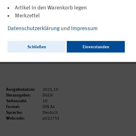
Artikel in den Warenkorb legen
Merkzettel
(PDF, barrierefrei)
22755
Datenschutzerklärung
und
Impressum
Jahresbericht 2024 des Fachbereichs
„Gesundheit im Betrieb“
Schließen
Einverstanden
Ausschließlich als PDF zum Download erhältlich.
Ausgabedatum:
2025.10
Herausgeber:
DGUV
Seitenzahl:
10
Format:
DIN A4
Sprache:
Deutsch
Webcode:
p022755