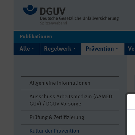
Publikationen
Alle
Regelwerk
Prävention
Ve
Allgemeine Informationen
Ausschuss Arbeitsmedizin (AAMED-
GUV) / DGUV Vorsorge
Prüfung & Zertifizierung
Kultur der Prävention