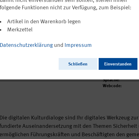
Werkzeug fü
damit nicht einverstanden sein sollten, stehen Ihnen
folgende Funktionen nicht zur Verfügung, zum Beispiel:
Betrieb
Artikel in den Warenkorb legen
Ausschließlich
Merkzettel
Datenschutzerklärung
und
Impressum
Ausgabedatum:
Herausgeber:
Schließen
Einverstanden
Seitenzahl:
Format:
Sprache:
Webcode:
Die digitalen Kulturdialoge sind Ihr digitales Werkzeug z
fundierte Auseinandersetzung mit den Themen Sicherheit 
ermöglichen Führungskräften und Beschäftigten den geme