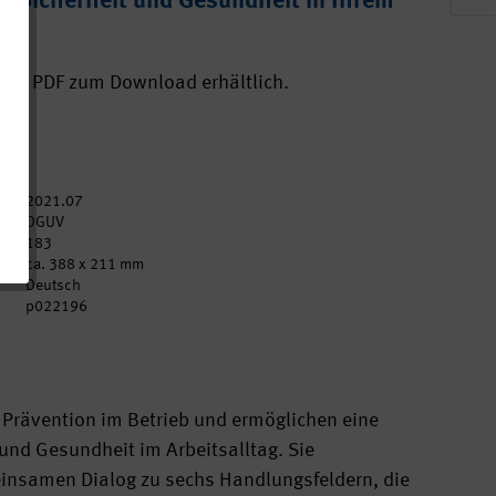
r Sicherheit und Gesundheit in Ihrem
 als PDF zum Download erhältlich.
2021.07
DGUV
183
ca. 388 x 211 mm
Deutsch
p022196
ur Prävention im Betrieb und ermöglichen eine
und Gesundheit im Arbeitsalltag. Sie
insamen Dialog zu sechs Handlungsfeldern, die