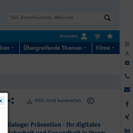
Suche
Anmelden
iken
Übergreifende Themen
Filme
A
(PDF, nicht barrierefrei)
turdialoge: Prävention - Ihr digitales