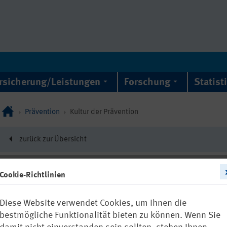
rsicherung/Leistungen
Forschung
Statist
Prävention
Kultur der Prävention
zurück zur Übersicht
Cookie-Richtlinien
22196
Diese Website verwendet Cookies, um Ihnen die
Digitale Kul
bestmögliche Funktionalität bieten zu können. Wenn Sie