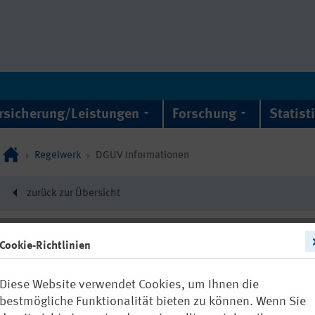
rsicherung/Leistungen
Forschung
Statist
Regelwerk
DGUV Informationen
zurück zur Übersicht
Cookie-Richtlinien
DGUV Information 21
Diese Website verwendet Cookies, um Ihnen die
Ausbildung fü
bestmögliche Funktionalität bieten zu können. Wenn Sie