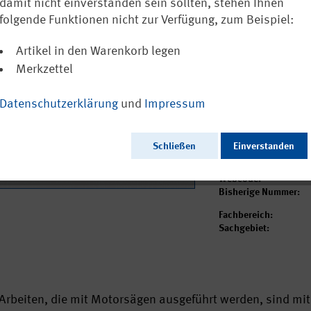
Durchführung
damit nicht einverstanden sein sollten, stehen Ihnen
folgende Funktionen nicht zur Verfügung, zum Beispiel:
4,11 €
inkl. MwSt.
zzgl. Versa
Artikel in den Warenkorb legen
Sofort versandfertig
Merkzettel
Datenschutzerklärung
und
Impressum
Ausgabedatum:
Herausgeber:
Seitenzahl:
Schließen
Einverstanden
Format:
Sprache:
Webcode:
Bisherige Nummer:
Fachbereich:
Sachgebiet:
Arbeiten, die mit Motorsägen ausgeführt werden, sind m