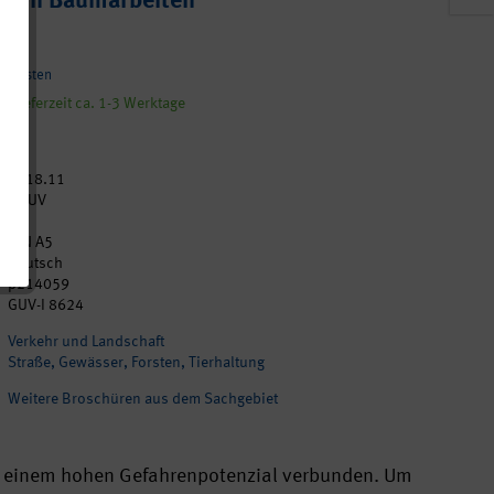
 von Baumarbeiten
ndkosten
, Lieferzeit ca. 1-3 Werktage
2018.11
DGUV
28
DIN A5
Deutsch
p214059
GUV-I 8624
Verkehr und Landschaft
Straße, Gewässer, Forsten, Tierhaltung
Weitere Broschüren aus dem Sachgebiet
it einem hohen Gefahrenpotenzial verbunden. Um