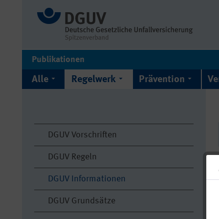
Publikationen
Alle
Regelwerk
Prävention
Ve
DGUV Vorschriften
DGUV Regeln
DGUV Informationen
DGUV Grundsätze