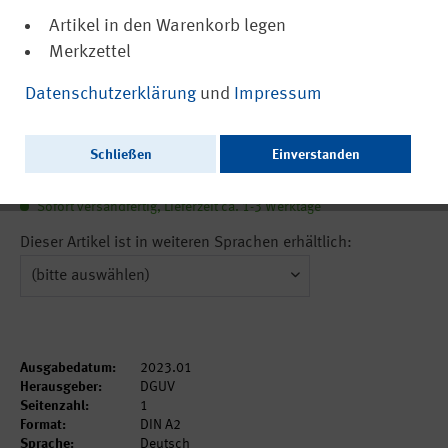
Artikel in den Warenkorb legen
Merkzettel
(PDF, barrierefrei)
DGUV Information 202-076
Datenschutzerklärung
und
Impressum
Sicheres Löten
Schließen
Einverstanden
1,70 €
inkl. MwSt.
zzgl. Versandkosten
Sofort versandfertig, Lieferzeit ca. 1-3 Werktage
Dieser Artikel ist in weiteren Sprachen erhältlich:
Ausgabedatum:
2023.01
Herausgeber:
DGUV
Seitenzahl:
1
Format:
DIN A2
Sprache:
Deutsch