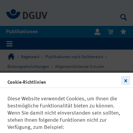
Publikationen
Regelwerk
Publikationen nach Fachbereich
Bildungseinrichtungen
Allgemeinbildende Schulen
Filtern
Cookie-Richtlinien
Diese Website verwendet Cookies, um Ihnen die
bestmögliche Funktionalität bieten zu können.
Wenn Sie damit nicht einverstanden sein sollten,
stehen Ihnen folgende Funktionen nicht zur
DGUV Information 202-023
Verfügung, zum Beispiel: