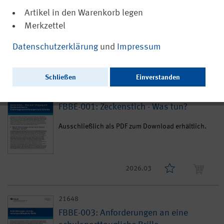
Pflanzen in Kindertageseinrichtungen
und Schulen
Artikel in den Warenkorb legen
Merkzettel
Datenschutzerklärung
und
Impressum
2026.03
Schließen
Einverstanden
21647
FBBE-001: Zeckenstich - Was tun?
Ausschließlich als PDF zum Download erhältlich.
2026.03
21648
FBBE-003: Anforderungen an eine