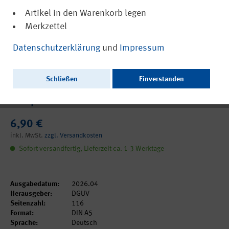
Artikel in den Warenkorb legen
Merkzettel
(PDF, barrierefrei)
DGUV Information 203-070
Datenschutzerklärung
und
Impressum
Wiederkehrende Prüfungen
ortsveränderlicher elektrischer
Schließen
Einverstanden
Betriebsmittel - Fachwissen für
Prüfpersonen
6,90 €
inkl. MwSt.
zzgl. Versandkosten
Sofort versandfertig, Lieferzeit ca. 1-3 Werktage
Ausgabedatum:
2026.04
Herausgeber:
DGUV
Seitenzahl:
116
Format:
DIN A5
Sprache:
Deutsch