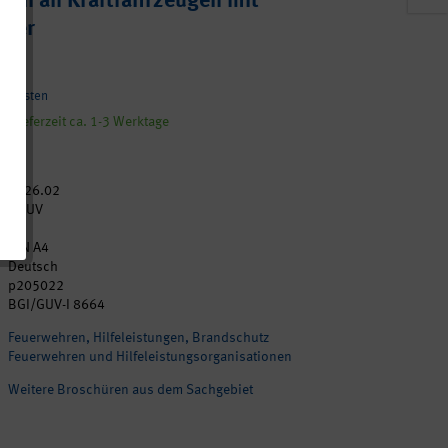
ten an Kraftfahrzeugen mit
cher
andkosten
, Lieferzeit ca. 1-3 Werktage
2026.02
DGUV
68
DIN A4
Deutsch
p205022
BGI/GUV-I 8664
Feuerwehren, Hilfeleistungen, Brandschutz
Feuerwehren und Hilfeleistungsorganisationen
Weitere Broschüren aus dem Sachgebiet