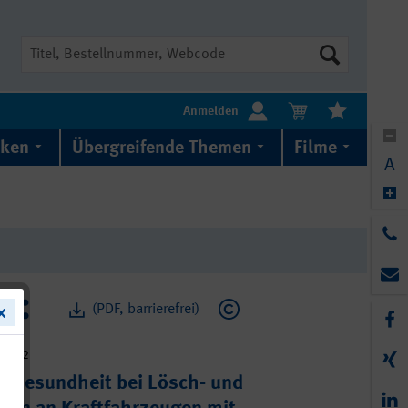
Suche
Anmelden
iken
Übergreifende Themen
Filme
A
(PDF, barrierefrei)
5-022
d Gesundheit bei Lösch- und