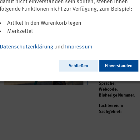
Rettungsarbei
damit nicht einverstanden sein sollten, stehen Ihnen
Hochvoltspei
folgende Funktionen nicht zur Verfügung, zum Beispiel:
4,90 €
Artikel in den Warenkorb legen
inkl. MwSt.
zzgl. Vers
Merkzettel
Sofort versandfertig
Datenschutzerklärung
und
Impressum
Ausgabedatum:
Herausgeber:
Schließen
Einverstanden
Seitenzahl:
Format:
Sprache:
Webcode:
Bisherige Nummer:
Fachbereich:
Sachgebiet: