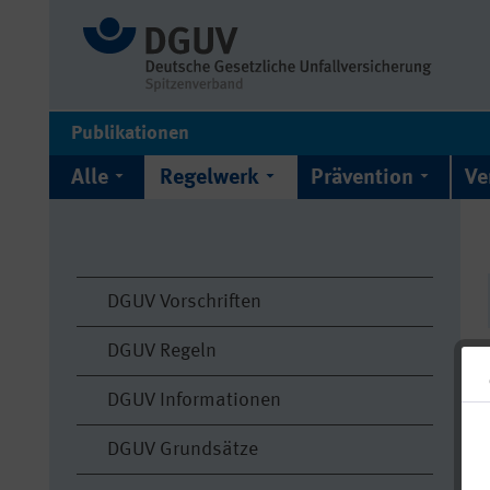
Publikationen
Alle
Regelwerk
Prävention
Ve
DGUV Vorschriften
DGUV Regeln
DGUV Informationen
DGUV Grundsätze