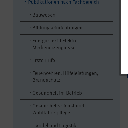
Publikationen nach Fachbereich
Bauwesen
Bildungseinrichtungen
Energie Textil Elektro
Medienerzeugnisse
Erste Hilfe
Feuerwehren, Hilfeleistungen,
Brandschutz
Gesundheit im Betrieb
Gesundheitsdienst und
Wohlfahrtspflege
Handel und Logistik