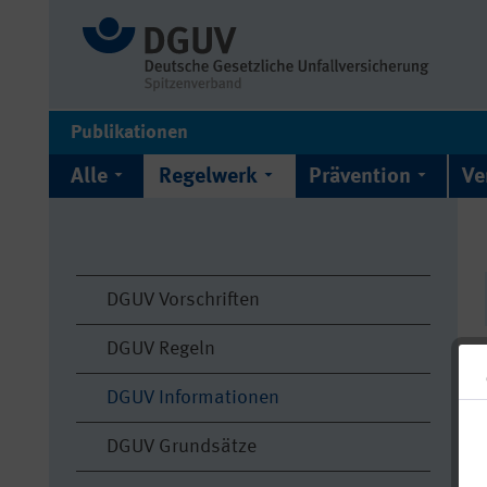
Publikationen
Alle
Regelwerk
Prävention
Ve
DGUV Vorschriften
DGUV Regeln
DGUV Informationen
DGUV Grundsätze