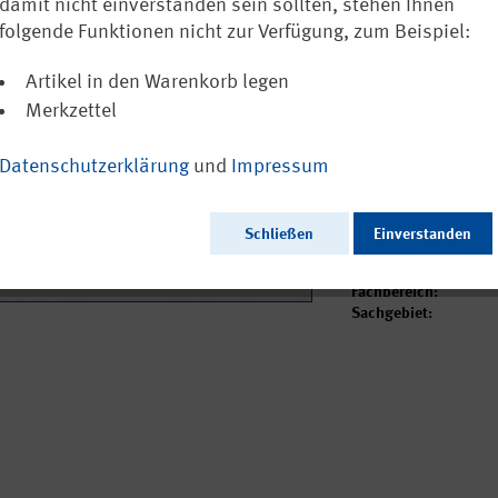
damit nicht einverstanden sein sollten, stehen Ihnen
6,23 €
folgende Funktionen nicht zur Verfügung, zum Beispiel:
inkl. MwSt.
zzgl. Vers
Sofort versandfertig
Artikel in den Warenkorb legen
Merkzettel
Ausgabedatum:
Datenschutzerklärung
und
Impressum
Herausgeber:
Seitenzahl:
Format:
Schließen
Einverstanden
Sprache:
Webcode:
Fachbereich:
Sachgebiet: