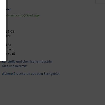
andkosten
, Lieferzeit ca. 1-3 Werktage
2015.03
DGUV
28
DIN A4
Deutsch
p213046
Rohstoffe und chemische Industrie
Glas und Keramik
Weitere Broschüren aus dem Sachgebiet