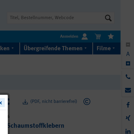
Suche
Anmelden
iken
Übergreifende Themen
Filme
A
(PDF, nicht barrierefrei)
3-046
von Schaumstoffklebern