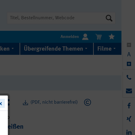
Suche
Anmelden
iken
Übergreifende Themen
Filme
A
(PDF, nicht barrierefrei)
9-010
chweißen