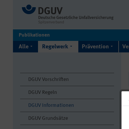
Publikationen
Alle
Regelwerk
Prävention
Ve
DGUV Vorschriften
DGUV Regeln
DGUV Informationen
DGUV Grundsätze