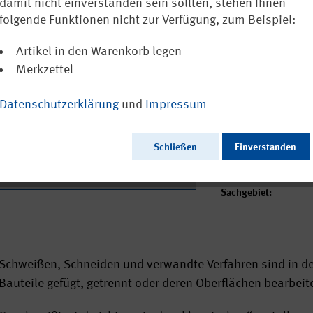
damit nicht einverstanden sein sollten, stehen Ihnen
5,59 €
folgende Funktionen nicht zur Verfügung, zum Beispiel:
inkl. MwSt.
zzgl. Vers
Artikel in den Warenkorb legen
Merkzettel
Ausgabedatum:
Herausgeber:
Datenschutzerklärung
und
Impressum
Seitenzahl:
Format:
Sprache:
Webcode:
Schließen
Einverstanden
Bisherige Nummer:
Fachbereich:
Sachgebiet:
Schweißen, Schneiden und verwandte Verfahren sind in de
Bauteile gefügt, getrennt oder deren Oberflächen bearbeit